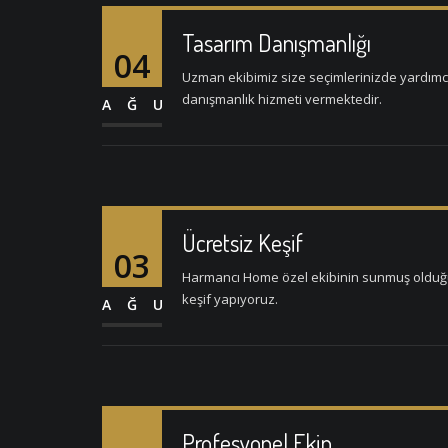
Tasarım Danışmanlığı
04
Uzman ekibimiz size seçimlerinizde yardımc
danışmanlık hizmeti vermektedir.
AĞU
Ücretsiz Keşif
03
Harmancı Home özel ekibinin sunmuş olduğu b
keşif yapıyoruz.
AĞU
Profesyonel Ekip