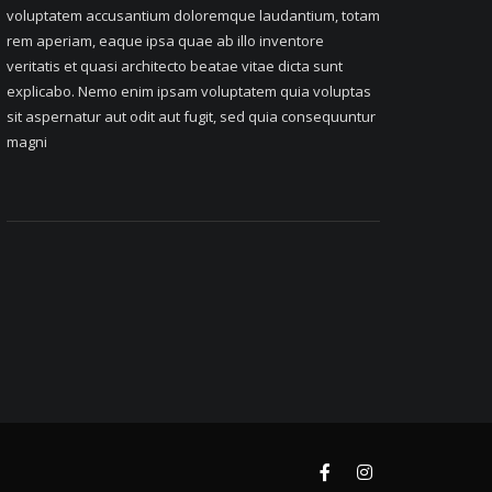
voluptatem accusantium doloremque laudantium, totam
rem aperiam, eaque ipsa quae ab illo inventore
veritatis et quasi architecto beatae vitae dicta sunt
explicabo. Nemo enim ipsam voluptatem quia voluptas
sit aspernatur aut odit aut fugit, sed quia consequuntur
magni